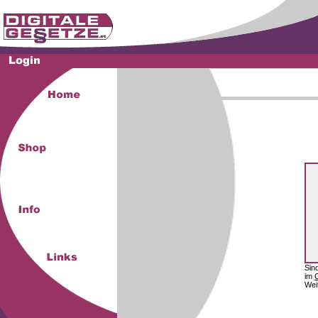
Sin
im
Wei