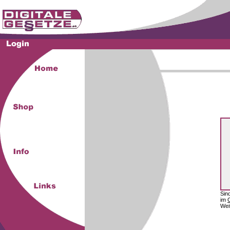
Sin
im
Wei