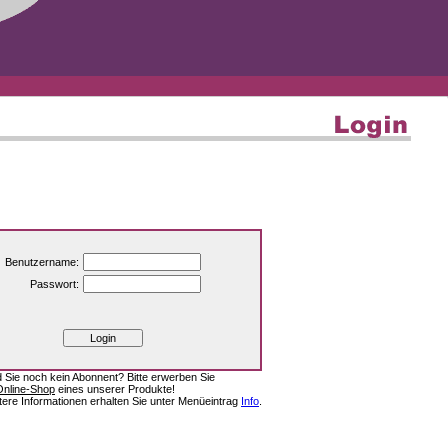
Benutzername:
Passwort:
d Sie noch kein Abonnent? Bitte erwerben Sie
Online-Shop
eines unserer Produkte!
tere Informationen erhalten Sie unter Menüeintrag
Info
.