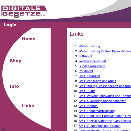
Links
Wiener Zeitung
Wiener Zeitung Digitale Publikationen
auftrag.at
www.oesterreich.at
Bundeskanzleramt
Parlament
BM f. Finanzen
BM f. Wirtschaft und Arbeit
BM f. Bildung, Wissenschaft und Kult
BM f. Justiz
BM f. Verkehr, Innovation und Techno
BM f. auswärtige Angelegenheiten
BM f. Inneres
BM f. Landesverteidigung
BM f. Land- und Forstwirtschaft, Um
BM f. soziale Sicherheit, Generati
BM f. Gesundheit und Frauen
Österreichische Sozialversicherung