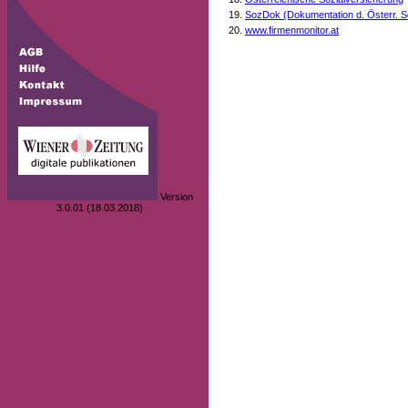
SozDok (Dokumentation d. Österr. S
www.firmenmonitor.at
Version
3.0.01 (18.03.2018)