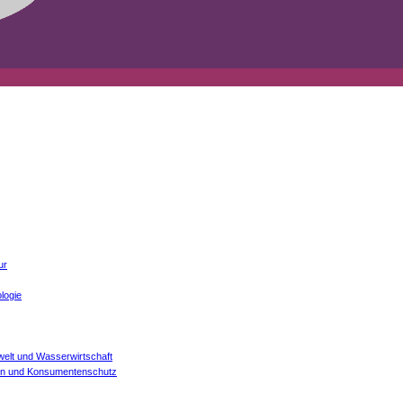
ur
logie
welt und Wasserwirtschaft
onen und Konsumentenschutz