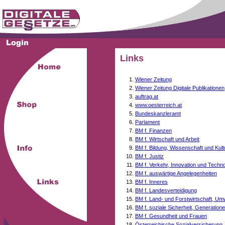
Links
Wiener Zeitung
Wiener Zeitung Digitale Publikationen
auftrag.at
www.oesterreich.at
Bundeskanzleramt
Parlament
BM f. Finanzen
BM f. Wirtschaft und Arbeit
BM f. Bildung, Wissenschaft und Kult
BM f. Justiz
BM f. Verkehr, Innovation und Techno
BM f. auswärtige Angelegenheiten
BM f. Inneres
BM f. Landesverteidigung
BM f. Land- und Forstwirtschaft, Um
BM f. soziale Sicherheit, Generati
BM f. Gesundheit und Frauen
Österreichische Sozialversicherung