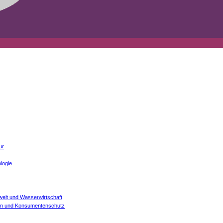
ur
logie
welt und Wasserwirtschaft
onen und Konsumentenschutz