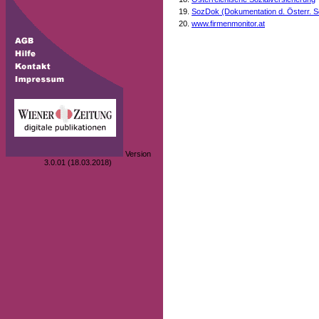
SozDok (Dokumentation d. Österr. S
www.firmenmonitor.at
Version
3.0.01 (18.03.2018)