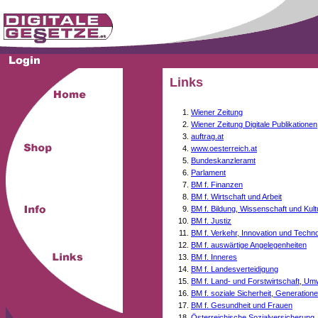
Links
Wiener Zeitung
Wiener Zeitung Digitale Publikationen
auftrag.at
www.oesterreich.at
Bundeskanzleramt
Parlament
BM f. Finanzen
BM f. Wirtschaft und Arbeit
BM f. Bildung, Wissenschaft und Kult
BM f. Justiz
BM f. Verkehr, Innovation und Techno
BM f. auswärtige Angelegenheiten
BM f. Inneres
BM f. Landesverteidigung
BM f. Land- und Forstwirtschaft, Um
BM f. soziale Sicherheit, Generati
BM f. Gesundheit und Frauen
Österreichische Sozialversicherung