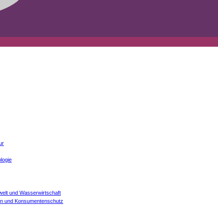
ur
logie
welt und Wasserwirtschaft
onen und Konsumentenschutz