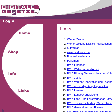
Links
Wiener Zeitung
Wiener Zeitung Digitale Publikationen
auftrag.at
www.oesterreich.at
Bundeskanzleramt
Parlament
BM f. Finanzen
BM f. Wirtschaft und Arbeit
BM f. Bildung, Wissenschaft und Kult
BM f. Justiz
BM f. Verkehr, Innovation und Techno
BM f. auswärtige Angelegenheiten
BM f. Inneres
BM f. Landesverteidigung
BM f. Land- und Forstwirtschaft, Um
BM f. soziale Sicherheit, Generati
BM f. Gesundheit und Frauen
Österreichische Sozialversicherung