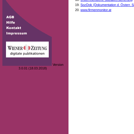
SozDok (Dokumentation d. Österr. S
www.firmenmonitor.at
Version
3.0.01 (18.03.2018)