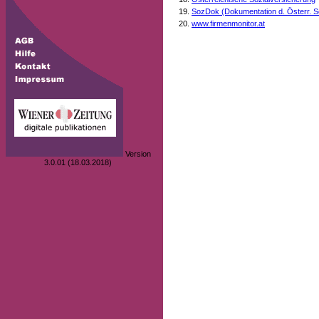
SozDok (Dokumentation d. Österr. S
www.firmenmonitor.at
Version
3.0.01 (18.03.2018)