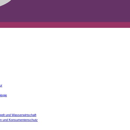
ur
logie
welt und Wasserwirtschaft
onen und Konsumentenschutz