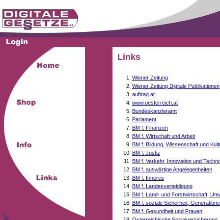
Links
Wiener Zeitung
Wiener Zeitung Digitale Publikationen
auftrag.at
www.oesterreich.at
Bundeskanzleramt
Parlament
BM f. Finanzen
BM f. Wirtschaft und Arbeit
BM f. Bildung, Wissenschaft und Kult
BM f. Justiz
BM f. Verkehr, Innovation und Techno
BM f. auswärtige Angelegenheiten
BM f. Inneres
BM f. Landesverteidigung
BM f. Land- und Forstwirtschaft, Um
BM f. soziale Sicherheit, Generati
BM f. Gesundheit und Frauen
Österreichische Sozialversicherung