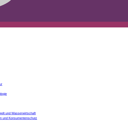
ur
logie
welt und Wasserwirtschaft
onen und Konsumentenschutz