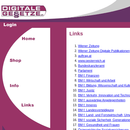
Links
Wiener Zeitung
Wiener Zeitung Digitale Publikationen
auftrag.at
www.oesterreich.at
Bundeskanzleramt
Parlament
BM f. Finanzen
BM f. Wirtschaft und Arbeit
BM f. Bildung, Wissenschaft und Kult
BM f. Justiz
BM f. Verkehr, Innovation und Techno
BM f. auswärtige Angelegenheiten
BM f. Inneres
BM f. Landesverteidigung
BM f. Land- und Forstwirtschaft, Um
BM f. soziale Sicherheit, Generati
BM f. Gesundheit und Frauen
Österreichische Sozialversicherung