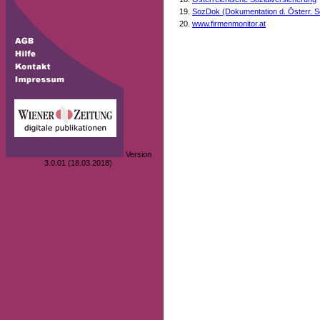
SozDok (Dokumentation d. Österr. S
www.firmenmonitor.at
Version
3.0.01 (18.03.2018)