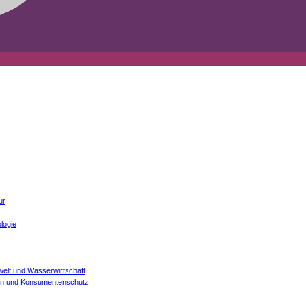
ur
logie
welt und Wasserwirtschaft
onen und Konsumentenschutz