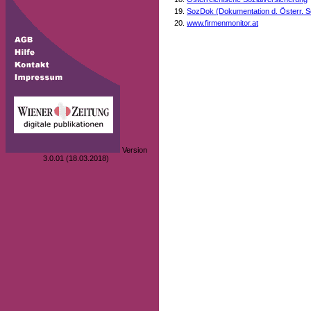
SozDok (Dokumentation d. Österr. S
www.firmenmonitor.at
Version
3.0.01 (18.03.2018)