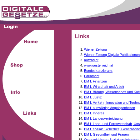
Links
Wiener Zeitung
Wiener Zeitung Digitale Publikationen
auftrag.at
www.oesterreich.at
Bundeskanzleramt
Parlament
BM f. Finanzen
BM f. Wirtschaft und Arbeit
BM f. Bildung, Wissenschaft und Kult
BM f. Justiz
BM f. Verkehr, Innovation und Techno
BM f. auswärtige Angelegenheiten
BM f. Inneres
BM f. Landesverteidigung
BM f. Land- und Forstwirtschaft, Um
BM f. soziale Sicherheit, Generati
BM f. Gesundheit und Frauen
Österreichische Sozialversicherung