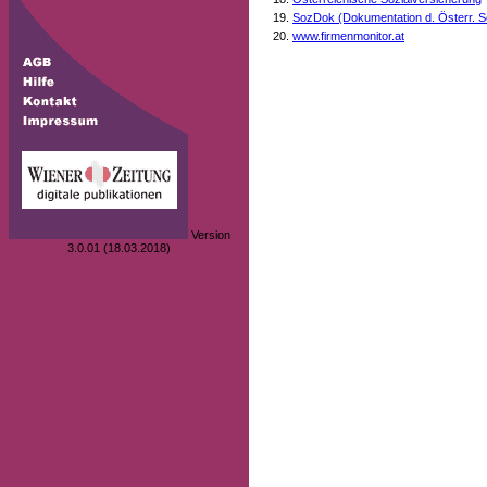
SozDok (Dokumentation d. Österr. S
www.firmenmonitor.at
Version
3.0.01 (18.03.2018)