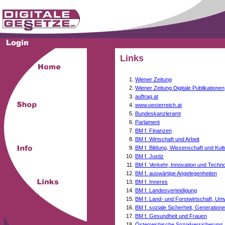
Links
Wiener Zeitung
Wiener Zeitung Digitale Publikationen
auftrag.at
www.oesterreich.at
Bundeskanzleramt
Parlament
BM f. Finanzen
BM f. Wirtschaft und Arbeit
BM f. Bildung, Wissenschaft und Kult
BM f. Justiz
BM f. Verkehr, Innovation und Techno
BM f. auswärtige Angelegenheiten
BM f. Inneres
BM f. Landesverteidigung
BM f. Land- und Forstwirtschaft, Um
BM f. soziale Sicherheit, Generati
BM f. Gesundheit und Frauen
Österreichische Sozialversicherung