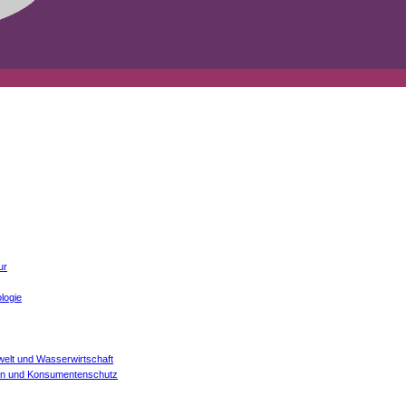
ur
logie
welt und Wasserwirtschaft
onen und Konsumentenschutz