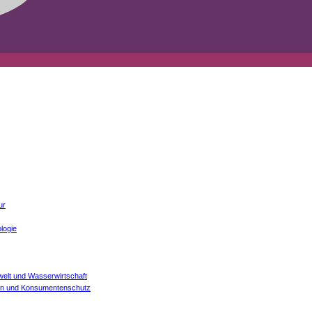
ur
logie
welt und Wasserwirtschaft
onen und Konsumentenschutz