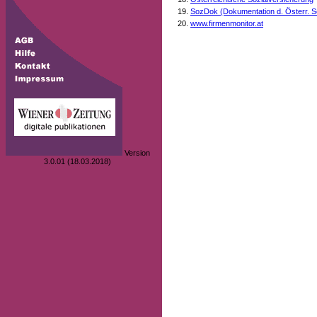
SozDok (Dokumentation d. Österr. S
www.firmenmonitor.at
Version
3.0.01 (18.03.2018)