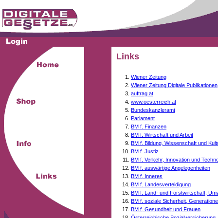
Links
Wiener Zeitung
Wiener Zeitung Digitale Publikationen
auftrag.at
www.oesterreich.at
Bundeskanzleramt
Parlament
BM f. Finanzen
BM f. Wirtschaft und Arbeit
BM f. Bildung, Wissenschaft und Kult
BM f. Justiz
BM f. Verkehr, Innovation und Techno
BM f. auswärtige Angelegenheiten
BM f. Inneres
BM f. Landesverteidigung
BM f. Land- und Forstwirtschaft, Um
BM f. soziale Sicherheit, Generati
BM f. Gesundheit und Frauen
Österreichische Sozialversicherung