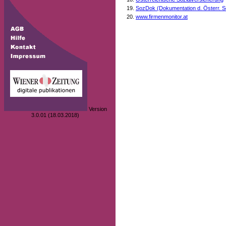
SozDok (Dokumentation d. Österr. S
www.firmenmonitor.at
Version
3.0.01 (18.03.2018)