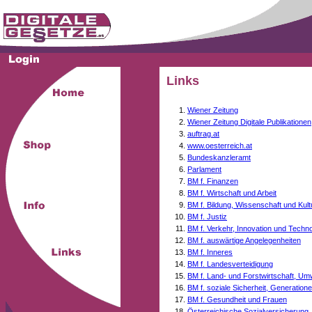
Links
Wiener Zeitung
Wiener Zeitung Digitale Publikationen
auftrag.at
www.oesterreich.at
Bundeskanzleramt
Parlament
BM f. Finanzen
BM f. Wirtschaft und Arbeit
BM f. Bildung, Wissenschaft und Kult
BM f. Justiz
BM f. Verkehr, Innovation und Techno
BM f. auswärtige Angelegenheiten
BM f. Inneres
BM f. Landesverteidigung
BM f. Land- und Forstwirtschaft, Um
BM f. soziale Sicherheit, Generati
BM f. Gesundheit und Frauen
Österreichische Sozialversicherung