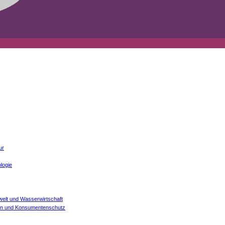
ur
logie
welt und Wasserwirtschaft
onen und Konsumentenschutz