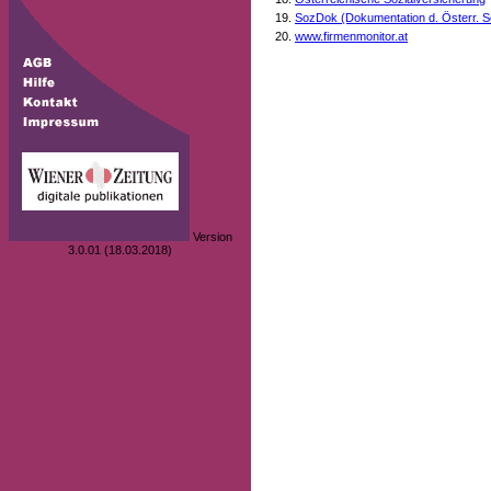
SozDok (Dokumentation d. Österr. S
www.firmenmonitor.at
Version
3.0.01 (18.03.2018)