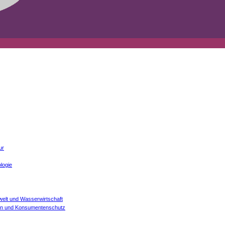
ur
logie
welt und Wasserwirtschaft
onen und Konsumentenschutz