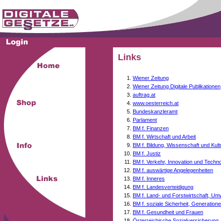
Links
Wiener Zeitung
Wiener Zeitung Digitale Publikationen
auftrag.at
www.oesterreich.at
Bundeskanzleramt
Parlament
BM f. Finanzen
BM f. Wirtschaft und Arbeit
BM f. Bildung, Wissenschaft und Kult
BM f. Justiz
BM f. Verkehr, Innovation und Techno
BM f. auswärtige Angelegenheiten
BM f. Inneres
BM f. Landesverteidigung
BM f. Land- und Forstwirtschaft, Um
BM f. soziale Sicherheit, Generati
BM f. Gesundheit und Frauen
Österreichische Sozialversicherung