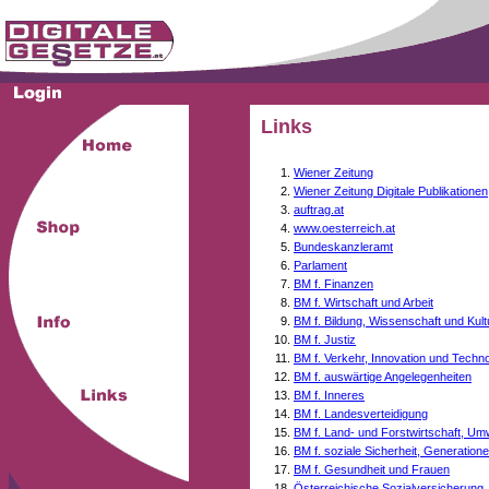
Links
Wiener Zeitung
Wiener Zeitung Digitale Publikationen
auftrag.at
www.oesterreich.at
Bundeskanzleramt
Parlament
BM f. Finanzen
BM f. Wirtschaft und Arbeit
BM f. Bildung, Wissenschaft und Kult
BM f. Justiz
BM f. Verkehr, Innovation und Techno
BM f. auswärtige Angelegenheiten
BM f. Inneres
BM f. Landesverteidigung
BM f. Land- und Forstwirtschaft, Um
BM f. soziale Sicherheit, Generati
BM f. Gesundheit und Frauen
Österreichische Sozialversicherung