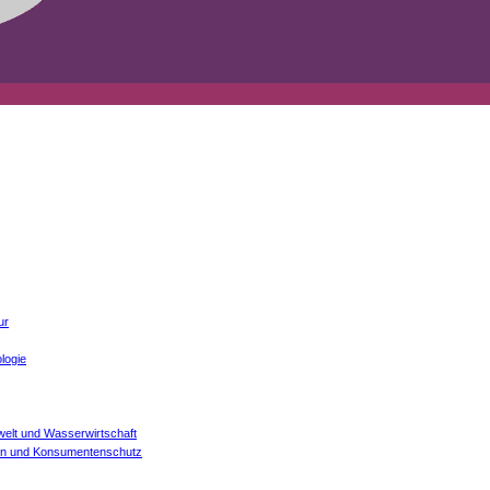
ur
logie
welt und Wasserwirtschaft
onen und Konsumentenschutz