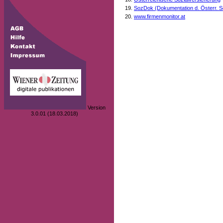
SozDok (Dokumentation d. Österr. S
www.firmenmonitor.at
Version
3.0.01 (18.03.2018)