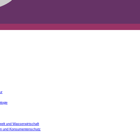
ur
logie
welt und Wasserwirtschaft
onen und Konsumentenschutz