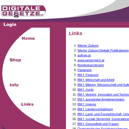
Links
Wiener Zeitung
Wiener Zeitung Digitale Publikationen
auftrag.at
www.oesterreich.at
Bundeskanzleramt
Parlament
BM f. Finanzen
BM f. Wirtschaft und Arbeit
BM f. Bildung, Wissenschaft und Kult
BM f. Justiz
BM f. Verkehr, Innovation und Techno
BM f. auswärtige Angelegenheiten
BM f. Inneres
BM f. Landesverteidigung
BM f. Land- und Forstwirtschaft, Um
BM f. soziale Sicherheit, Generati
BM f. Gesundheit und Frauen
Österreichische Sozialversicherung