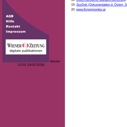
SozDok (Dokumentation d. Österr. S
www.firmenmonitor.at
Version
3.0.01 (18.03.2018)