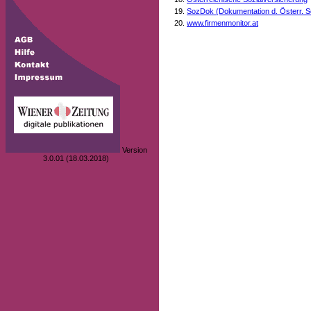
SozDok (Dokumentation d. Österr. S
www.firmenmonitor.at
Version
3.0.01 (18.03.2018)