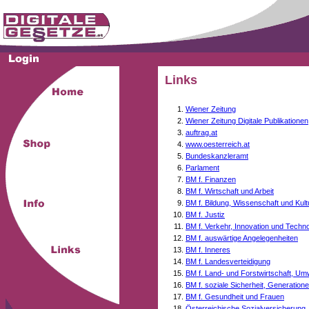
Links
Wiener Zeitung
Wiener Zeitung Digitale Publikationen
auftrag.at
www.oesterreich.at
Bundeskanzleramt
Parlament
BM f. Finanzen
BM f. Wirtschaft und Arbeit
BM f. Bildung, Wissenschaft und Kult
BM f. Justiz
BM f. Verkehr, Innovation und Techno
BM f. auswärtige Angelegenheiten
BM f. Inneres
BM f. Landesverteidigung
BM f. Land- und Forstwirtschaft, Um
BM f. soziale Sicherheit, Generati
BM f. Gesundheit und Frauen
Österreichische Sozialversicherung