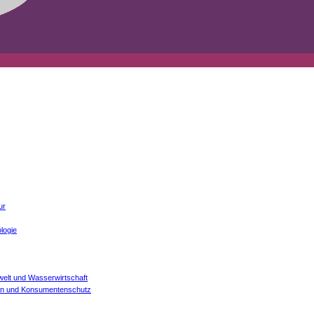
ur
logie
welt und Wasserwirtschaft
onen und Konsumentenschutz