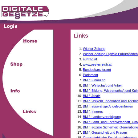
Links
Wiener Zeitung
Wiener Zeitung Digitale Publikationen
auftrag.at
www.oesterreich.at
Bundeskanzleramt
Parlament
BM f. Finanzen
BM f. Wirtschaft und Arbeit
BM f. Bildung, Wissenschaft und Kult
BM f. Justiz
BM f. Verkehr, Innovation und Techno
BM f. auswärtige Angelegenheiten
BM f. Inneres
BM f. Landesverteidigung
BM f. Land- und Forstwirtschaft, Um
BM f. soziale Sicherheit, Generati
BM f. Gesundheit und Frauen
Österreichische Sozialversicherung