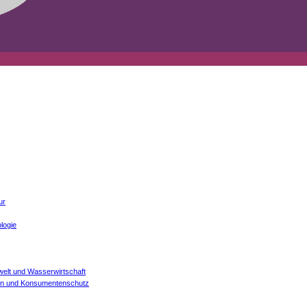
ur
logie
welt und Wasserwirtschaft
onen und Konsumentenschutz