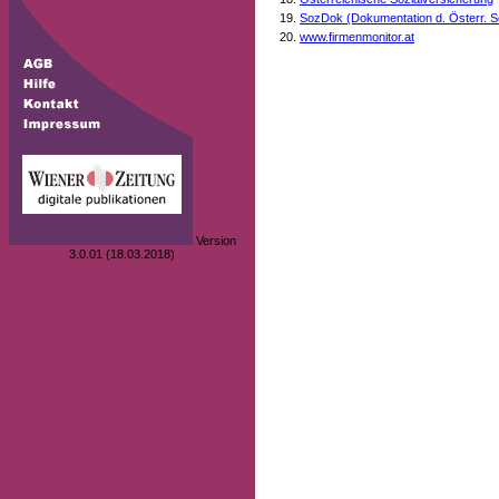
SozDok (Dokumentation d. Österr. S
www.firmenmonitor.at
Version
3.0.01 (18.03.2018)