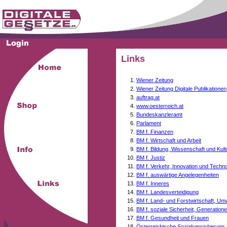
Links
Wiener Zeitung
Wiener Zeitung Digitale Publikationen
auftrag.at
www.oesterreich.at
Bundeskanzleramt
Parlament
BM f. Finanzen
BM f. Wirtschaft und Arbeit
BM f. Bildung, Wissenschaft und Kult
BM f. Justiz
BM f. Verkehr, Innovation und Techno
BM f. auswärtige Angelegenheiten
BM f. Inneres
BM f. Landesverteidigung
BM f. Land- und Forstwirtschaft, Um
BM f. soziale Sicherheit, Generati
BM f. Gesundheit und Frauen
Österreichische Sozialversicherung