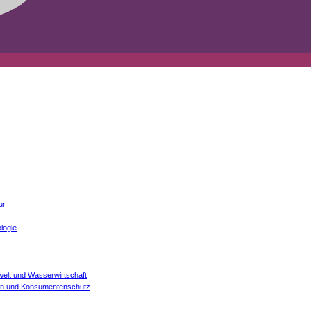
ur
logie
welt und Wasserwirtschaft
onen und Konsumentenschutz