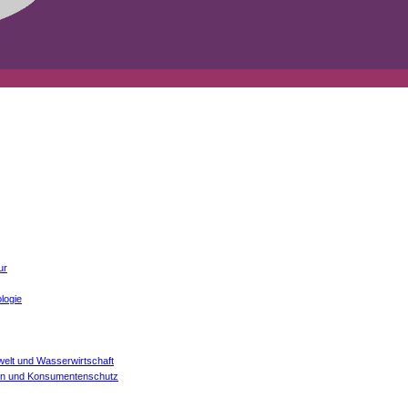
ur
logie
welt und Wasserwirtschaft
onen und Konsumentenschutz