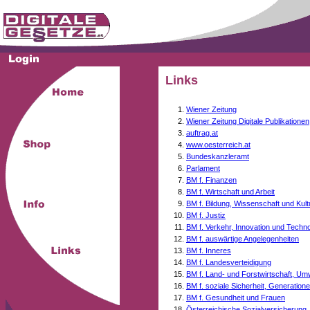
Links
Wiener Zeitung
Wiener Zeitung Digitale Publikationen
auftrag.at
www.oesterreich.at
Bundeskanzleramt
Parlament
BM f. Finanzen
BM f. Wirtschaft und Arbeit
BM f. Bildung, Wissenschaft und Kult
BM f. Justiz
BM f. Verkehr, Innovation und Techno
BM f. auswärtige Angelegenheiten
BM f. Inneres
BM f. Landesverteidigung
BM f. Land- und Forstwirtschaft, Um
BM f. soziale Sicherheit, Generati
BM f. Gesundheit und Frauen
Österreichische Sozialversicherung