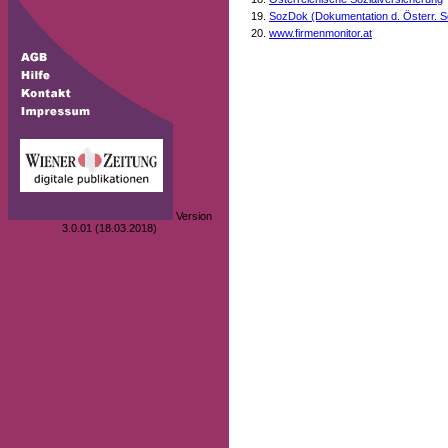
SozDok (Dokumentation d. Österr. S
www.firmenmonitor.at
Version
3.0.01 (18.03.2018)