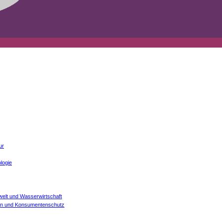
ur
logie
welt und Wasserwirtschaft
onen und Konsumentenschutz