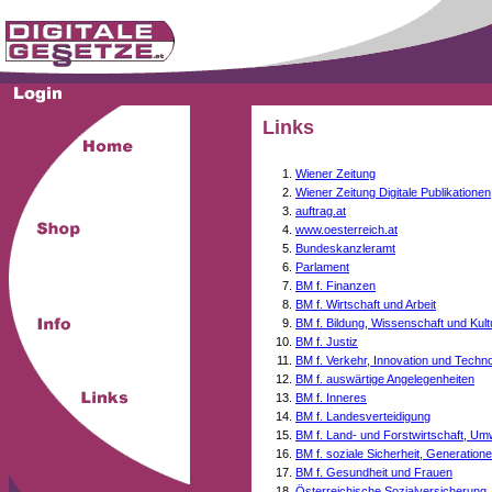
Links
Wiener Zeitung
Wiener Zeitung Digitale Publikationen
auftrag.at
www.oesterreich.at
Bundeskanzleramt
Parlament
BM f. Finanzen
BM f. Wirtschaft und Arbeit
BM f. Bildung, Wissenschaft und Kult
BM f. Justiz
BM f. Verkehr, Innovation und Techno
BM f. auswärtige Angelegenheiten
BM f. Inneres
BM f. Landesverteidigung
BM f. Land- und Forstwirtschaft, Um
BM f. soziale Sicherheit, Generati
BM f. Gesundheit und Frauen
Österreichische Sozialversicherung