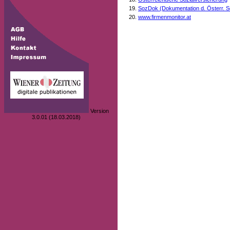
SozDok (Dokumentation d. Österr. S
www.firmenmonitor.at
Version
3.0.01 (18.03.2018)