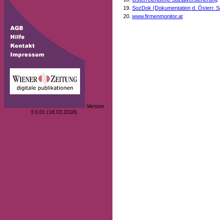
SozDok (Dokumentation d. Österr. S
www.firmenmonitor.at
Version
3.0.01 (18.03.2018)