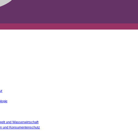
ur
logie
welt und Wasserwirtschaft
onen und Konsumentenschutz