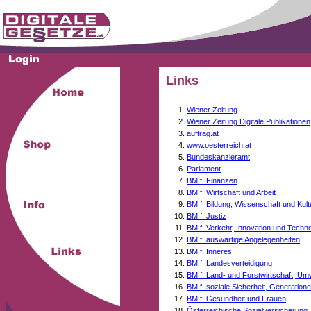
Links
Wiener Zeitung
Wiener Zeitung Digitale Publikationen
auftrag.at
www.oesterreich.at
Bundeskanzleramt
Parlament
BM f. Finanzen
BM f. Wirtschaft und Arbeit
BM f. Bildung, Wissenschaft und Kult
BM f. Justiz
BM f. Verkehr, Innovation und Techno
BM f. auswärtige Angelegenheiten
BM f. Inneres
BM f. Landesverteidigung
BM f. Land- und Forstwirtschaft, Um
BM f. soziale Sicherheit, Generati
BM f. Gesundheit und Frauen
Österreichische Sozialversicherung