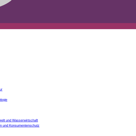
ur
logie
welt und Wasserwirtschaft
onen und Konsumentenschutz