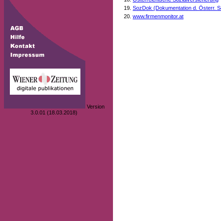
SozDok (Dokumentation d. Österr. S
www.firmenmonitor.at
Version
3.0.01 (18.03.2018)