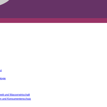
ur
logie
welt und Wasserwirtschaft
onen und Konsumentenschutz