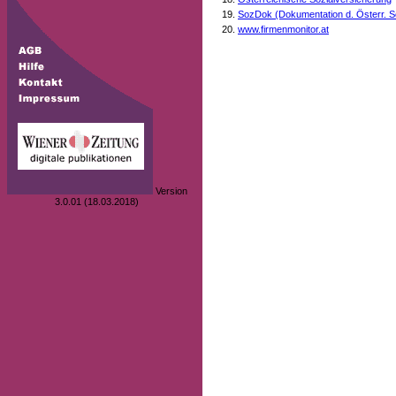
SozDok (Dokumentation d. Österr. S
www.firmenmonitor.at
Version
3.0.01 (18.03.2018)