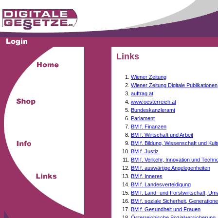
Links
Wiener Zeitung
Wiener Zeitung Digitale Publikationen
auftrag.at
www.oesterreich.at
Bundeskanzleramt
Parlament
BM f. Finanzen
BM f. Wirtschaft und Arbeit
BM f. Bildung, Wissenschaft und Kult
BM f. Justiz
BM f. Verkehr, Innovation und Techno
BM f. auswärtige Angelegenheiten
BM f. Inneres
BM f. Landesverteidigung
BM f. Land- und Forstwirtschaft, Um
BM f. soziale Sicherheit, Generati
BM f. Gesundheit und Frauen
Österreichische Sozialversicherung