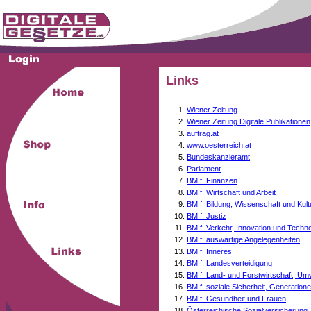
Links
Wiener Zeitung
Wiener Zeitung Digitale Publikationen
auftrag.at
www.oesterreich.at
Bundeskanzleramt
Parlament
BM f. Finanzen
BM f. Wirtschaft und Arbeit
BM f. Bildung, Wissenschaft und Kult
BM f. Justiz
BM f. Verkehr, Innovation und Techno
BM f. auswärtige Angelegenheiten
BM f. Inneres
BM f. Landesverteidigung
BM f. Land- und Forstwirtschaft, Um
BM f. soziale Sicherheit, Generati
BM f. Gesundheit und Frauen
Österreichische Sozialversicherung