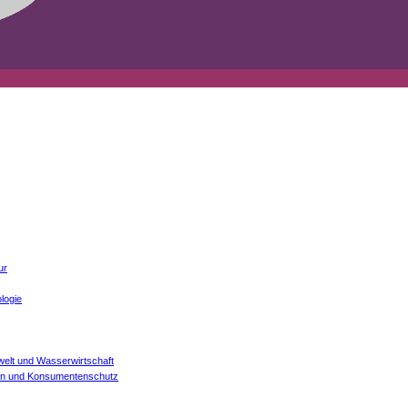
ur
logie
welt und Wasserwirtschaft
onen und Konsumentenschutz