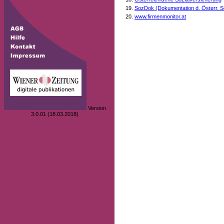
SozDok (Dokumentation d. Österr. S
www.firmenmonitor.at
Version
3.0.01 (18.03.2018)