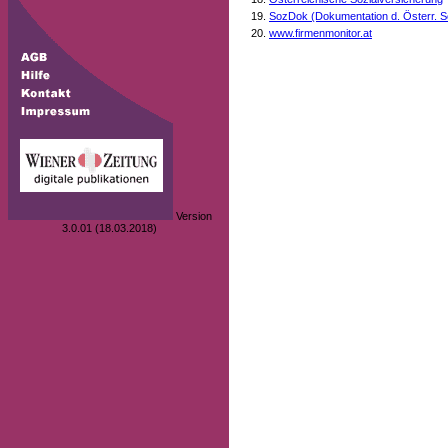
SozDok (Dokumentation d. Österr. S
www.firmenmonitor.at
Version
3.0.01 (18.03.2018)