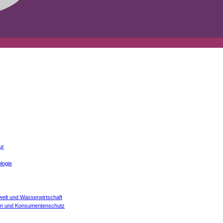
ur
logie
welt und Wasserwirtschaft
onen und Konsumentenschutz