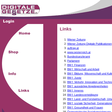
Links
Wiener Zeitung
Wiener Zeitung Digitale Publikationen
auftrag.at
www.oesterreich.at
Bundeskanzleramt
Parlament
BM f. Finanzen
BM f. Wirtschaft und Arbeit
BM f. Bildung, Wissenschaft und Kult
BM f. Justiz
BM f. Verkehr, Innovation und Techno
BM f. auswärtige Angelegenheiten
BM f. Inneres
BM f. Landesverteidigung
BM f. Land- und Forstwirtschaft, Um
BM f. soziale Sicherheit, Generati
BM f. Gesundheit und Frauen
Österreichische Sozialversicherung