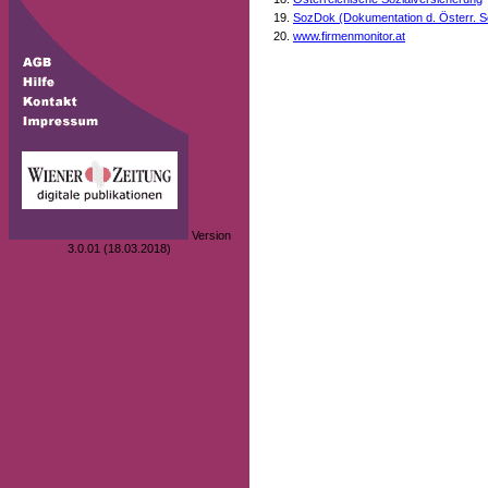
SozDok (Dokumentation d. Österr. S
www.firmenmonitor.at
Version
3.0.01 (18.03.2018)