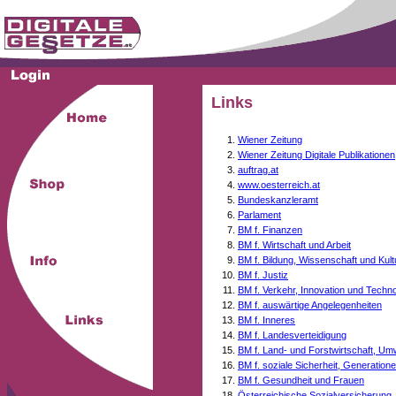
Links
Wiener Zeitung
Wiener Zeitung Digitale Publikationen
auftrag.at
www.oesterreich.at
Bundeskanzleramt
Parlament
BM f. Finanzen
BM f. Wirtschaft und Arbeit
BM f. Bildung, Wissenschaft und Kult
BM f. Justiz
BM f. Verkehr, Innovation und Techno
BM f. auswärtige Angelegenheiten
BM f. Inneres
BM f. Landesverteidigung
BM f. Land- und Forstwirtschaft, Um
BM f. soziale Sicherheit, Generati
BM f. Gesundheit und Frauen
Österreichische Sozialversicherung