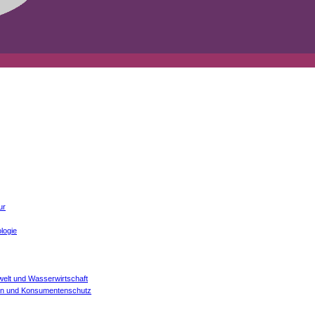
ur
logie
welt und Wasserwirtschaft
onen und Konsumentenschutz