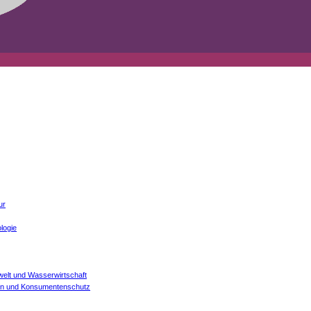
ur
logie
welt und Wasserwirtschaft
onen und Konsumentenschutz