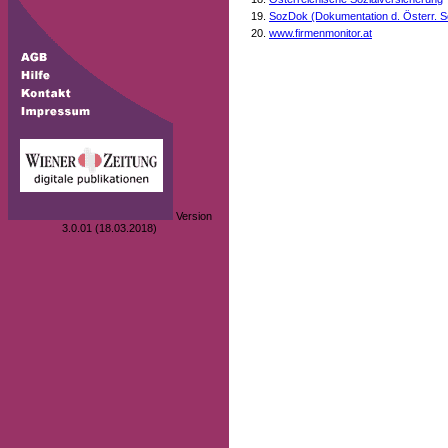
SozDok (Dokumentation d. Österr. S
www.firmenmonitor.at
Version
3.0.01 (18.03.2018)