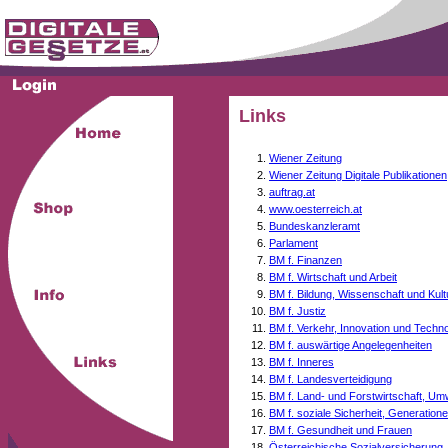
Links
Wiener Zeitung
Wiener Zeitung Digitale Publikationen
auftrag.at
www.oesterreich.at
Bundeskanzleramt
Parlament
BM f. Finanzen
BM f. Wirtschaft und Arbeit
BM f. Bildung, Wissenschaft und Kult
BM f. Justiz
BM f. Verkehr, Innovation und Techno
BM f. auswärtige Angelegenheiten
BM f. Inneres
BM f. Landesverteidigung
BM f. Land- und Forstwirtschaft, Um
BM f. soziale Sicherheit, Generati
BM f. Gesundheit und Frauen
Österreichische Sozialversicherung