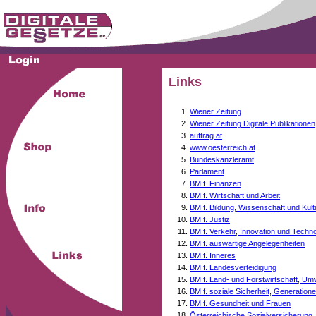
Links
Wiener Zeitung
Wiener Zeitung Digitale Publikationen
auftrag.at
www.oesterreich.at
Bundeskanzleramt
Parlament
BM f. Finanzen
BM f. Wirtschaft und Arbeit
BM f. Bildung, Wissenschaft und Kult
BM f. Justiz
BM f. Verkehr, Innovation und Techno
BM f. auswärtige Angelegenheiten
BM f. Inneres
BM f. Landesverteidigung
BM f. Land- und Forstwirtschaft, Um
BM f. soziale Sicherheit, Generati
BM f. Gesundheit und Frauen
Österreichische Sozialversicherung