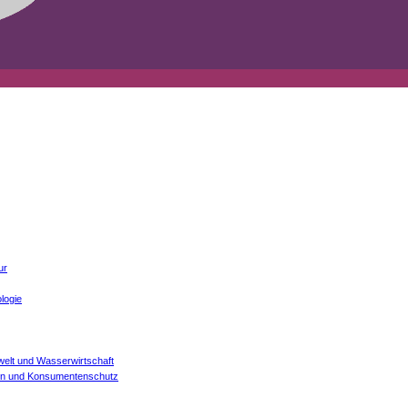
ur
logie
welt und Wasserwirtschaft
onen und Konsumentenschutz