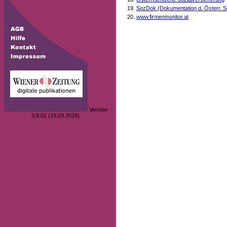
SozDok (Dokumentation d. Österr. S
www.firmenmonitor.at
Version
3.0.01 (18.03.2018)