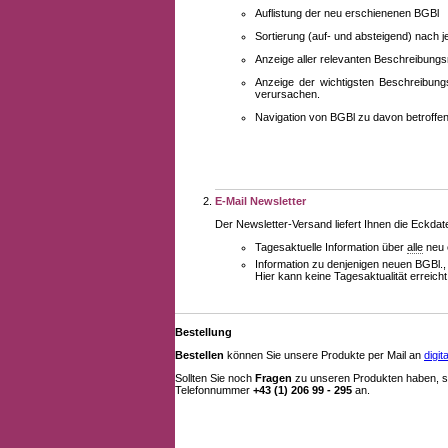
Auflistung der neu erschienenen BGBl
Sortierung (auf- und absteigend) nach 
Anzeige aller relevanten Beschreibung
Anzeige der wichtigsten Beschreibung
verursachen.
Navigation von BGBl zu davon betroff
E-Mail Newsletter
Der Newsletter-Versand liefert Ihnen die Eckda
Tagesaktuelle Information über
alle
neu 
Information zu denjenigen neuen BGBl.,
Hier kann keine Tagesaktualität erreich
Bestellung
Bestellen
können Sie unsere Produkte per Mail an
digi
Sollten Sie noch
Fragen
zu unseren Produkten haben, se
Telefonnummer
+43 (1) 206 99 - 295
an.