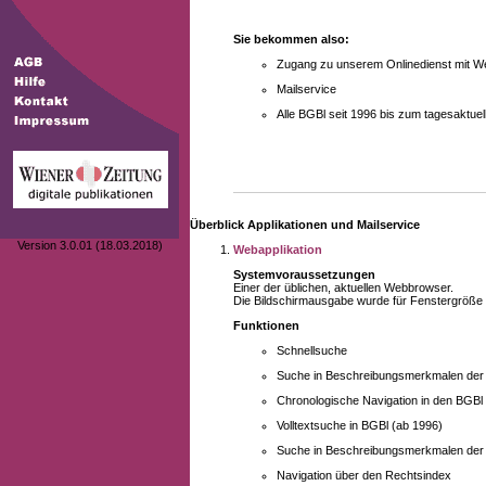
Sie bekommen also:
Zugang zu unserem Onlinedienst mit We
Mailservice
Alle BGBl seit 1996 bis zum tagesaktu
Überblick Applikationen und Mailservice
Version 3.0.01 (18.03.2018)
Webapplikation
Systemvoraussetzungen
Einer der üblichen, aktuellen Webbrowser.
Die Bildschirmausgabe wurde für Fenstergröße 10
Funktionen
Schnellsuche
Suche in Beschreibungsmerkmalen der B
Chronologische Navigation in den BGBl
Volltextsuche in BGBl (ab 1996)
Suche in Beschreibungsmerkmalen der 
Navigation über den Rechtsindex