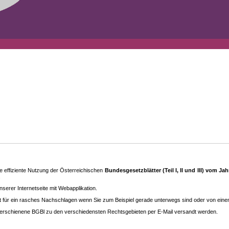
 effiziente Nutzung der Österreichischen
Bundesgesetzblätter (Teil I, II und III) vom J
.
rer Internetseite mit Webapplikation.
eit für ein rasches Nachschlagen wenn Sie zum Beispiel gerade unterwegs sind oder von ein
erschienene BGBl zu den ver­schieden­sten Rechtsgebieten per E-Mail versandt werden.