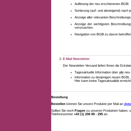
Auflistung der neu erschienenen BGBl
Sortierung (auf- und absteigend) nach 
Anzeige aller relevanten Beschreibung
Anzeige der wichtigsten Beschreibung
verursachen.
Navigation von BGBl zu davon betroff
E-Mail Newsletter
Der Newsletter-Versand liefert Ihnen die Eckda
Tagesaktuelle Information über
alle
neu 
Information zu denjenigen neuen BGBl.,
Hier kann keine Tagesaktualität erreich
Bestellung
Bestellen
können Sie unsere Produkte per Mail an
digi
Sollten Sie noch
Fragen
zu unseren Produkten haben, se
Telefonnummer
+43 (1) 206 99 - 295
an.