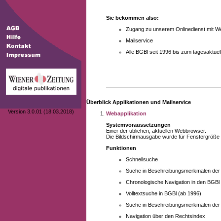
Sie bekommen also:
Zugang zu unserem Onlinedienst mit We
Mailservice
Alle BGBl seit 1996 bis zum tagesaktu
Überblick Applikationen und Mailservice
Version 3.0.01 (18.03.2018)
Webapplikation
Systemvoraussetzungen
Einer der üblichen, aktuellen Webbrowser.
Die Bildschirmausgabe wurde für Fenstergröße 10
Funktionen
Schnellsuche
Suche in Beschreibungsmerkmalen der B
Chronologische Navigation in den BGBl
Volltextsuche in BGBl (ab 1996)
Suche in Beschreibungsmerkmalen der 
Navigation über den Rechtsindex