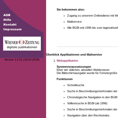
Sie bekommen also:
Zugang zu unserem Onlinedienst mit We
Mailservice
Alle BGBl seit 1996 bis zum tagesaktu
Überblick Applikationen und Mailservice
Version 3.0.01 (18.03.2018)
Webapplikation
Systemvoraussetzungen
Einer der üblichen, aktuellen Webbrowser.
Die Bildschirmausgabe wurde für Fenstergröße 10
Funktionen
Schnellsuche
Suche in Beschreibungsmerkmalen der B
Chronologische Navigation in den BGBl
Volltextsuche in BGBl (ab 1996)
Suche in Beschreibungsmerkmalen der 
Navigation über den Rechtsindex