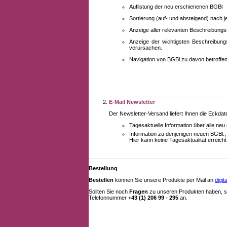
Auflistung der neu erschienenen BGBl
Sortierung (auf- und absteigend) nach 
Anzeige aller relevanten Beschreibung
Anzeige der wichtigsten Beschreibung
verursachen.
Navigation von BGBl zu davon betroff
E-Mail Newsletter
Der Newsletter-Versand liefert Ihnen die Eckda
Tagesaktuelle Information über
alle
neu 
Information zu denjenigen neuen BGBl.,
Hier kann keine Tagesaktualität erreich
Bestellung
Bestellen
können Sie unsere Produkte per Mail an
digi
Sollten Sie noch
Fragen
zu unseren Produkten haben, se
Telefonnummer
+43 (1) 206 99 - 295
an.