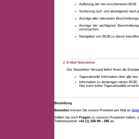
Auflistung der neu erschienenen BGBl
Sortierung (auf- und absteigend) nach 
Anzeige aller relevanten Beschreibung
Anzeige der wichtigsten Beschreibung
verursachen.
Navigation von BGBl zu davon betroff
E-Mail Newsletter
Der Newsletter-Versand liefert Ihnen die Eckda
Tagesaktuelle Information über
alle
neu 
Information zu denjenigen neuen BGBl.,
Hier kann keine Tagesaktualität erreich
Bestellung
Bestellen
können Sie unsere Produkte per Mail an
digi
Sollten Sie noch
Fragen
zu unseren Produkten haben, se
Telefonnummer
+43 (1) 206 99 - 295
an.