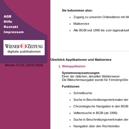
Sie bekommen also:
Zugang zu unserem Onlinedienst mit We
Mailservice
Alle BGBl seit 1996 bis zum tagesaktu
Überblick Applikationen und Mailservice
Version 3.0.01 (18.03.2018)
Webapplikation
Systemvoraussetzungen
Einer der üblichen, aktuellen Webbrowser.
Die Bildschirmausgabe wurde für Fenstergröße 10
Funktionen
Schnellsuche
Suche in Beschreibungsmerkmalen der B
Chronologische Navigation in den BGBl
Volltextsuche in BGBl (ab 1996)
Suche in Beschreibungsmerkmalen der 
Navigation über den Rechtsindex