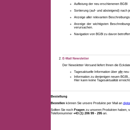
Auflistung der neu erschienenen BGBl
Sortierung (auf- und absteigend) nach 
Anzeige aller relevanten Beschreibung
Anzeige der wichtigsten Beschreibung
verursachen.
Navigation von BGBl zu davon betroff
E-Mail Newsletter
Der Newsletter-Versand liefert Ihnen die Eckda
Tagesaktuelle Information über
alle
neu 
Information zu denjenigen neuen BGBl.,
Hier kann keine Tagesaktualität erreich
Bestellung
Bestellen
können Sie unsere Produkte per Mail an
digi
Sollten Sie noch
Fragen
zu unseren Produkten haben, se
Telefonnummer
+43 (1) 206 99 - 295
an.