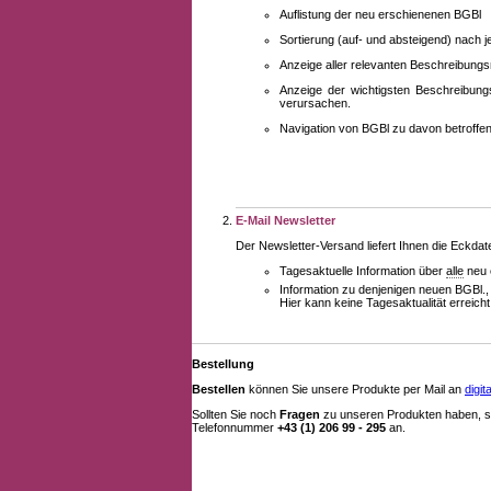
Auflistung der neu erschienenen BGBl
Sortierung (auf- und absteigend) nach 
Anzeige aller relevanten Beschreibung
Anzeige der wichtigsten Beschreibung
verursachen.
Navigation von BGBl zu davon betroff
E-Mail Newsletter
Der Newsletter-Versand liefert Ihnen die Eckda
Tagesaktuelle Information über
alle
neu 
Information zu denjenigen neuen BGBl.,
Hier kann keine Tagesaktualität erreich
Bestellung
Bestellen
können Sie unsere Produkte per Mail an
digi
Sollten Sie noch
Fragen
zu unseren Produkten haben, se
Telefonnummer
+43 (1) 206 99 - 295
an.