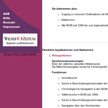
Sie bekommen also:
Zugang zu unserem Onlinedienst mit We
Mailservice
Alle BGBl seit 1996 bis zum tagesaktu
Überblick Applikationen und Mailservice
Version 3.0.01 (18.03.2018)
Webapplikation
Systemvoraussetzungen
Einer der üblichen, aktuellen Webbrowser.
Die Bildschirmausgabe wurde für Fenstergröße 10
Funktionen
Schnellsuche
Suche in Beschreibungsmerkmalen der B
Chronologische Navigation in den BGBl
Volltextsuche in BGBl (ab 1996)
Suche in Beschreibungsmerkmalen der 
Navigation über den Rechtsindex