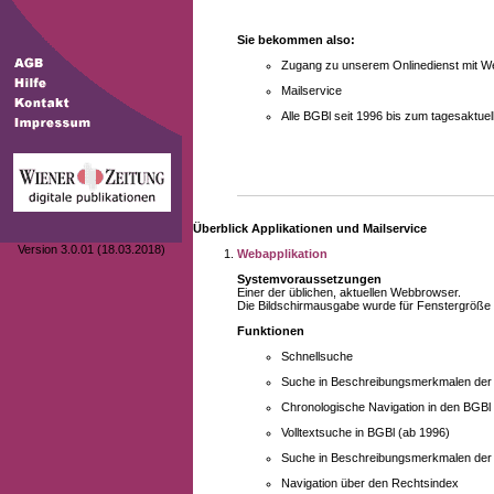
Sie bekommen also:
Zugang zu unserem Onlinedienst mit We
Mailservice
Alle BGBl seit 1996 bis zum tagesaktu
Überblick Applikationen und Mailservice
Version 3.0.01 (18.03.2018)
Webapplikation
Systemvoraussetzungen
Einer der üblichen, aktuellen Webbrowser.
Die Bildschirmausgabe wurde für Fenstergröße 10
Funktionen
Schnellsuche
Suche in Beschreibungsmerkmalen der B
Chronologische Navigation in den BGBl
Volltextsuche in BGBl (ab 1996)
Suche in Beschreibungsmerkmalen der 
Navigation über den Rechtsindex