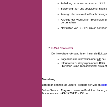
Auflistung der neu erschienenen BGBl
Sortierung (auf- und absteigend) nach 
Anzeige aller relevanten Beschreibung
Anzeige der wichtigsten Beschreibung
verursachen.
Navigation von BGBl zu davon betroff
E-Mail Newsletter
Der Newsletter-Versand liefert Ihnen die Eckda
Tagesaktuelle Information über
alle
neu 
Information zu denjenigen neuen BGBl.,
Hier kann keine Tagesaktualität erreich
Bestellung
Bestellen
können Sie unsere Produkte per Mail an
digi
Sollten Sie noch
Fragen
zu unseren Produkten haben, se
Telefonnummer
+43 (1) 206 99 - 295
an.