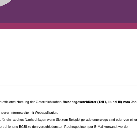
 effiziente Nutzung der Österreichischen
Bundesgesetzblätter (Teil I, II und III) vom J
.
rer Internetseite mit Webapplikation.
eit für ein rasches Nachschlagen wenn Sie zum Beispiel gerade unterwegs sind oder von ein
erschienene BGBl zu den ver­schieden­sten Rechtsgebieten per E-Mail versandt werden.