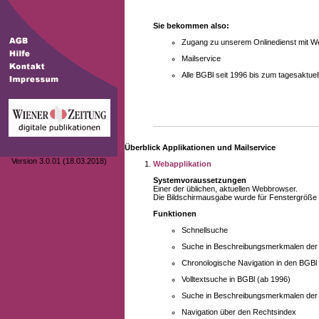
Sie bekommen also:
Zugang zu unserem Onlinedienst mit We
Mailservice
Alle BGBl seit 1996 bis zum tagesaktu
Überblick Applikationen und Mailservice
Version 3.0.01 (18.03.2018)
Webapplikation
Systemvoraussetzungen
Einer der üblichen, aktuellen Webbrowser.
Die Bildschirmausgabe wurde für Fenstergröße 10
Funktionen
Schnellsuche
Suche in Beschreibungsmerkmalen der B
Chronologische Navigation in den BGBl
Volltextsuche in BGBl (ab 1996)
Suche in Beschreibungsmerkmalen der 
Navigation über den Rechtsindex