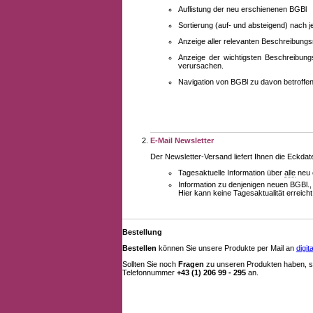
Auflistung der neu erschienenen BGBl
Sortierung (auf- und absteigend) nach 
Anzeige aller relevanten Beschreibung
Anzeige der wichtigsten Beschreibung
verursachen.
Navigation von BGBl zu davon betroff
E-Mail Newsletter
Der Newsletter-Versand liefert Ihnen die Eckda
Tagesaktuelle Information über
alle
neu 
Information zu denjenigen neuen BGBl.,
Hier kann keine Tagesaktualität erreich
Bestellung
Bestellen
können Sie unsere Produkte per Mail an
digi
Sollten Sie noch
Fragen
zu unseren Produkten haben, se
Telefonnummer
+43 (1) 206 99 - 295
an.