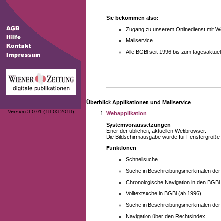
Sie bekommen also:
Zugang zu unserem Onlinedienst mit We
Mailservice
Alle BGBl seit 1996 bis zum tagesaktu
Überblick Applikationen und Mailservice
Version 3.0.01 (18.03.2018)
Webapplikation
Systemvoraussetzungen
Einer der üblichen, aktuellen Webbrowser.
Die Bildschirmausgabe wurde für Fenstergröße 10
Funktionen
Schnellsuche
Suche in Beschreibungsmerkmalen der B
Chronologische Navigation in den BGBl
Volltextsuche in BGBl (ab 1996)
Suche in Beschreibungsmerkmalen der 
Navigation über den Rechtsindex