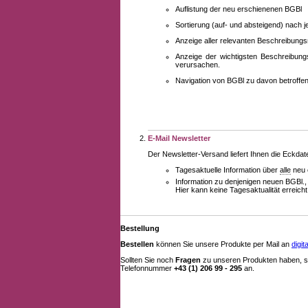
Auflistung der neu erschienenen BGBl
Sortierung (auf- und absteigend) nach 
Anzeige aller relevanten Beschreibung
Anzeige der wichtigsten Beschreibung
verursachen.
Navigation von BGBl zu davon betroff
E-Mail Newsletter
Der Newsletter-Versand liefert Ihnen die Eckda
Tagesaktuelle Information über
alle
neu 
Information zu denjenigen neuen BGBl.,
Hier kann keine Tagesaktualität erreich
Bestellung
Bestellen
können Sie unsere Produkte per Mail an
digi
Sollten Sie noch
Fragen
zu unseren Produkten haben, se
Telefonnummer
+43 (1) 206 99 - 295
an.