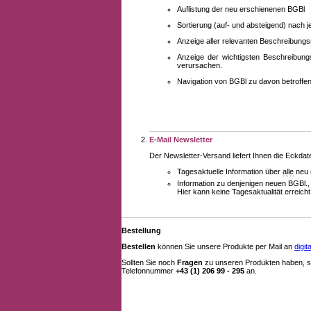
Auflistung der neu erschienenen BGBl
Sortierung (auf- und absteigend) nach 
Anzeige aller relevanten Beschreibung
Anzeige der wichtigsten Beschreibung
verursachen.
Navigation von BGBl zu davon betroff
E-Mail Newsletter
Der Newsletter-Versand liefert Ihnen die Eckda
Tagesaktuelle Information über
alle
neu 
Information zu denjenigen neuen BGBl.,
Hier kann keine Tagesaktualität erreich
Bestellung
Bestellen
können Sie unsere Produkte per Mail an
digi
Sollten Sie noch
Fragen
zu unseren Produkten haben, se
Telefonnummer
+43 (1) 206 99 - 295
an.