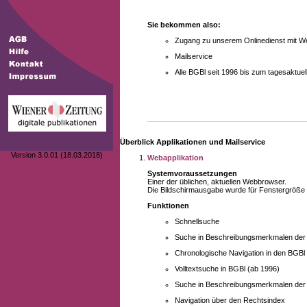
Sie bekommen also:
Zugang zu unserem Onlinedienst mit We
Mailservice
Alle BGBl seit 1996 bis zum tagesaktu
Überblick Applikationen und Mailservice
Version 3.0.01 (18.03.2018)
Webapplikation
Systemvoraussetzungen
Einer der üblichen, aktuellen Webbrowser.
Die Bildschirmausgabe wurde für Fenstergröße 10
Funktionen
Schnellsuche
Suche in Beschreibungsmerkmalen der B
Chronologische Navigation in den BGBl
Volltextsuche in BGBl (ab 1996)
Suche in Beschreibungsmerkmalen der 
Navigation über den Rechtsindex