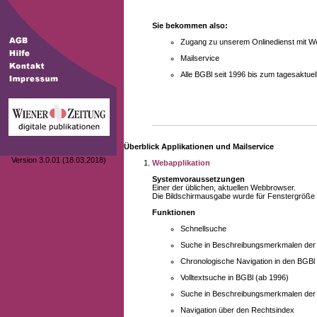
Sie bekommen also:
Zugang zu unserem Onlinedienst mit We
Mailservice
Alle BGBl seit 1996 bis zum tagesaktu
Überblick Applikationen und Mailservice
Version 3.0.01 (18.03.2018)
Webapplikation
Systemvoraussetzungen
Einer der üblichen, aktuellen Webbrowser.
Die Bildschirmausgabe wurde für Fenstergröße 10
Funktionen
Schnellsuche
Suche in Beschreibungsmerkmalen der B
Chronologische Navigation in den BGBl
Volltextsuche in BGBl (ab 1996)
Suche in Beschreibungsmerkmalen der 
Navigation über den Rechtsindex