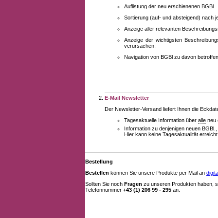
Auflistung der neu erschienenen BGBl
Sortierung (auf- und absteigend) nach 
Anzeige aller relevanten Beschreibung
Anzeige der wichtigsten Beschreibung
verursachen.
Navigation von BGBl zu davon betroff
E-Mail Newsletter
Der Newsletter-Versand liefert Ihnen die Eckda
Tagesaktuelle Information über
alle
neu 
Information zu denjenigen neuen BGBl.,
Hier kann keine Tagesaktualität erreich
Bestellung
Bestellen
können Sie unsere Produkte per Mail an
digi
Sollten Sie noch
Fragen
zu unseren Produkten haben, se
Telefonnummer
+43 (1) 206 99 - 295
an.