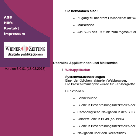
Sie bekommen also:
Zugang zu unserem Onlinedienst mit We
Mailservice
Alle BGBl seit 1996 bis zum tagesaktu
Überblick Applikationen und Mailservice
Version 3.0.01 (18.03.2018)
Webapplikation
Systemvoraussetzungen
Einer der üblichen, aktuellen Webbrowser.
Die Bildschirmausgabe wurde für Fenstergröße 10
Funktionen
Schnellsuche
Suche in Beschreibungsmerkmalen der B
Chronologische Navigation in den BGBl
Volltextsuche in BGBl (ab 1996)
Suche in Beschreibungsmerkmalen der 
Navigation über den Rechtsindex