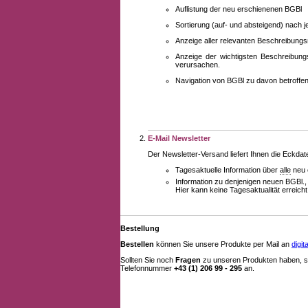
Auflistung der neu erschienenen BGBl
Sortierung (auf- und absteigend) nach 
Anzeige aller relevanten Beschreibung
Anzeige der wichtigsten Beschreibung
verursachen.
Navigation von BGBl zu davon betroff
E-Mail Newsletter
Der Newsletter-Versand liefert Ihnen die Eckda
Tagesaktuelle Information über
alle
neu 
Information zu denjenigen neuen BGBl.,
Hier kann keine Tagesaktualität erreich
Bestellung
Bestellen
können Sie unsere Produkte per Mail an
digi
Sollten Sie noch
Fragen
zu unseren Produkten haben, se
Telefonnummer
+43 (1) 206 99 - 295
an.