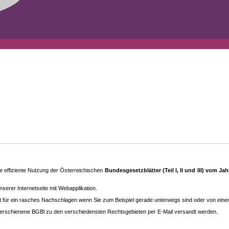
 effiziente Nutzung der Österreichischen
Bundesgesetzblätter (Teil I, II und III) vom J
.
rer Internetseite mit Webapplikation.
eit für ein rasches Nachschlagen wenn Sie zum Beispiel gerade unterwegs sind oder von ein
erschienene BGBl zu den ver­schieden­sten Rechtsgebieten per E-Mail versandt werden.