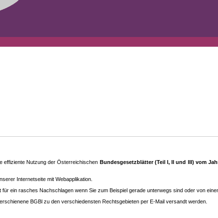
 effiziente Nutzung der Österreichischen
Bundesgesetzblätter (Teil I, II und III) vom J
.
rer Internetseite mit Webapplikation.
eit für ein rasches Nachschlagen wenn Sie zum Beispiel gerade unterwegs sind oder von ein
erschienene BGBl zu den ver­schieden­sten Rechtsgebieten per E-Mail versandt werden.