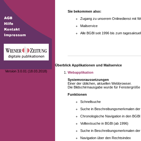
Sie bekommen also:
Zugang zu unserem Onlinedienst mit We
Mailservice
Alle BGBl seit 1996 bis zum tagesaktu
Überblick Applikationen und Mailservice
Version 3.0.01 (18.03.2018)
Webapplikation
Systemvoraussetzungen
Einer der üblichen, aktuellen Webbrowser.
Die Bildschirmausgabe wurde für Fenstergröße 10
Funktionen
Schnellsuche
Suche in Beschreibungsmerkmalen der B
Chronologische Navigation in den BGBl
Volltextsuche in BGBl (ab 1996)
Suche in Beschreibungsmerkmalen der 
Navigation über den Rechtsindex