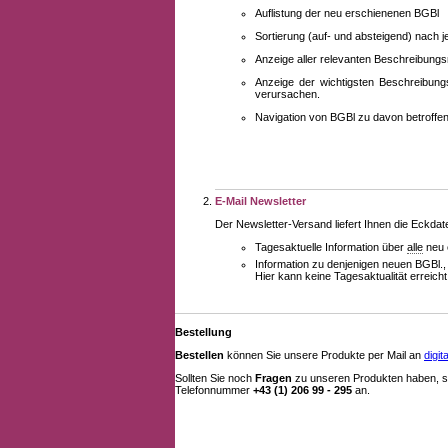
Auflistung der neu erschienenen BGBl
Sortierung (auf- und absteigend) nach 
Anzeige aller relevanten Beschreibung
Anzeige der wichtigsten Beschreibung
verursachen.
Navigation von BGBl zu davon betroff
E-Mail Newsletter
Der Newsletter-Versand liefert Ihnen die Eckda
Tagesaktuelle Information über
alle
neu 
Information zu denjenigen neuen BGBl.,
Hier kann keine Tagesaktualität erreich
Bestellung
Bestellen
können Sie unsere Produkte per Mail an
digi
Sollten Sie noch
Fragen
zu unseren Produkten haben, se
Telefonnummer
+43 (1) 206 99 - 295
an.