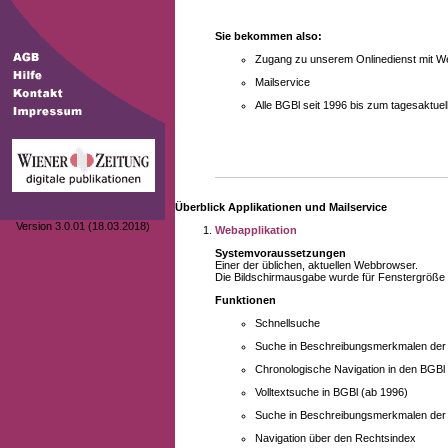
Sie bekommen also:
Zugang zu unserem Onlinedienst mit We
Mailservice
Alle BGBl seit 1996 bis zum tagesaktu
Überblick Applikationen und Mailservice
Version 3.0.01 (18.03.2018)
Webapplikation
Systemvoraussetzungen
Einer der üblichen, aktuellen Webbrowser.
Die Bildschirmausgabe wurde für Fenstergröße 10
Funktionen
Schnellsuche
Suche in Beschreibungsmerkmalen der B
Chronologische Navigation in den BGBl
Volltextsuche in BGBl (ab 1996)
Suche in Beschreibungsmerkmalen der 
Navigation über den Rechtsindex