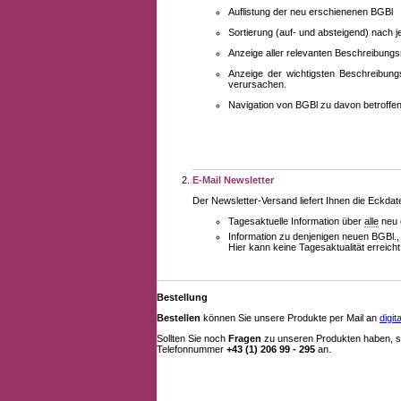
Auflistung der neu erschienenen BGBl
Sortierung (auf- und absteigend) nach 
Anzeige aller relevanten Beschreibung
Anzeige der wichtigsten Beschreibung
verursachen.
Navigation von BGBl zu davon betroff
E-Mail Newsletter
Der Newsletter-Versand liefert Ihnen die Eckda
Tagesaktuelle Information über
alle
neu 
Information zu denjenigen neuen BGBl.,
Hier kann keine Tagesaktualität erreich
Bestellung
Bestellen
können Sie unsere Produkte per Mail an
digi
Sollten Sie noch
Fragen
zu unseren Produkten haben, se
Telefonnummer
+43 (1) 206 99 - 295
an.