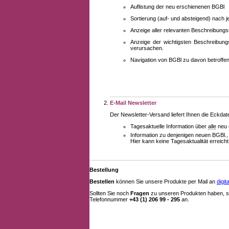
Auflistung der neu erschienenen BGBl
Sortierung (auf- und absteigend) nach 
Anzeige aller relevanten Beschreibung
Anzeige der wichtigsten Beschreibung
verursachen.
Navigation von BGBl zu davon betroff
E-Mail Newsletter
Der Newsletter-Versand liefert Ihnen die Eckda
Tagesaktuelle Information über
alle
neu 
Information zu denjenigen neuen BGBl.,
Hier kann keine Tagesaktualität erreich
Bestellung
Bestellen
können Sie unsere Produkte per Mail an
digi
Sollten Sie noch
Fragen
zu unseren Produkten haben, se
Telefonnummer
+43 (1) 206 99 - 295
an.