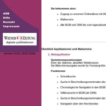
Sie bekommen also:
Zugang zu unserem Onlinedienst mit We
Mailservice
Alle BGBl seit 1996 bis zum tagesaktu
Überblick Applikationen und Mailservice
Version 3.0.01 (18.03.2018)
Webapplikation
Systemvoraussetzungen
Einer der üblichen, aktuellen Webbrowser.
Die Bildschirmausgabe wurde für Fenstergröße 10
Funktionen
Schnellsuche
Suche in Beschreibungsmerkmalen der B
Chronologische Navigation in den BGBl
Volltextsuche in BGBl (ab 1996)
Suche in Beschreibungsmerkmalen der 
Navigation über den Rechtsindex