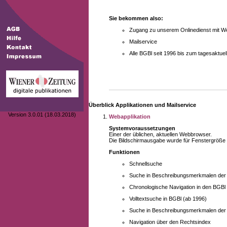
Sie bekommen also:
Zugang zu unserem Onlinedienst mit We
Mailservice
Alle BGBl seit 1996 bis zum tagesaktu
Überblick Applikationen und Mailservice
Version 3.0.01 (18.03.2018)
Webapplikation
Systemvoraussetzungen
Einer der üblichen, aktuellen Webbrowser.
Die Bildschirmausgabe wurde für Fenstergröße 10
Funktionen
Schnellsuche
Suche in Beschreibungsmerkmalen der B
Chronologische Navigation in den BGBl
Volltextsuche in BGBl (ab 1996)
Suche in Beschreibungsmerkmalen der 
Navigation über den Rechtsindex