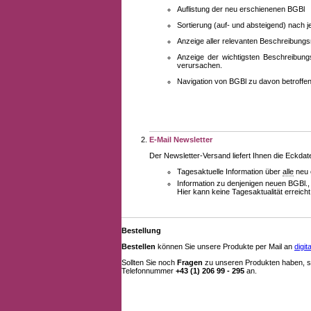
Auflistung der neu erschienenen BGBl
Sortierung (auf- und absteigend) nach 
Anzeige aller relevanten Beschreibung
Anzeige der wichtigsten Beschreibung
verursachen.
Navigation von BGBl zu davon betroff
E-Mail Newsletter
Der Newsletter-Versand liefert Ihnen die Eckda
Tagesaktuelle Information über
alle
neu 
Information zu denjenigen neuen BGBl.,
Hier kann keine Tagesaktualität erreich
Bestellung
Bestellen
können Sie unsere Produkte per Mail an
digi
Sollten Sie noch
Fragen
zu unseren Produkten haben, se
Telefonnummer
+43 (1) 206 99 - 295
an.