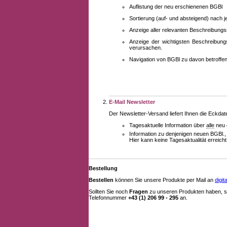
Auflistung der neu erschienenen BGBl
Sortierung (auf- und absteigend) nach 
Anzeige aller relevanten Beschreibung
Anzeige der wichtigsten Beschreibung
verursachen.
Navigation von BGBl zu davon betroff
E-Mail Newsletter
Der Newsletter-Versand liefert Ihnen die Eckda
Tagesaktuelle Information über
alle
neu 
Information zu denjenigen neuen BGBl.,
Hier kann keine Tagesaktualität erreich
Bestellung
Bestellen
können Sie unsere Produkte per Mail an
digi
Sollten Sie noch
Fragen
zu unseren Produkten haben, se
Telefonnummer
+43 (1) 206 99 - 295
an.