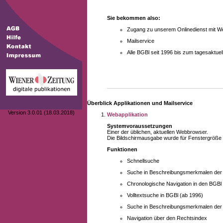
Sie bekommen also:
Zugang zu unserem Onlinedienst mit We
Mailservice
Alle BGBl seit 1996 bis zum tagesaktu
Überblick Applikationen und Mailservice
Version 3.0.01 (18.03.2018)
Webapplikation
Systemvoraussetzungen
Einer der üblichen, aktuellen Webbrowser.
Die Bildschirmausgabe wurde für Fenstergröße 10
Funktionen
Schnellsuche
Suche in Beschreibungsmerkmalen der B
Chronologische Navigation in den BGBl
Volltextsuche in BGBl (ab 1996)
Suche in Beschreibungsmerkmalen der 
Navigation über den Rechtsindex