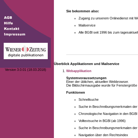
Sie bekommen also:
Zugang zu unserem Onlinedienst mit We
Mailservice
Alle BGBl seit 1996 bis zum tagesaktu
Überblick Applikationen und Mailservice
Version 3.0.01 (18.03.2018)
Webapplikation
Systemvoraussetzungen
Einer der üblichen, aktuellen Webbrowser.
Die Bildschirmausgabe wurde für Fenstergröße 10
Funktionen
Schnellsuche
Suche in Beschreibungsmerkmalen der B
Chronologische Navigation in den BGBl
Volltextsuche in BGBl (ab 1996)
Suche in Beschreibungsmerkmalen der 
Navigation über den Rechtsindex